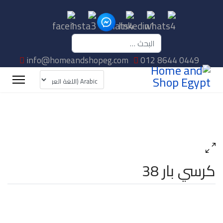
البحث
info@homeandshopeg.com
012 8644 0449
كرسي بار 38