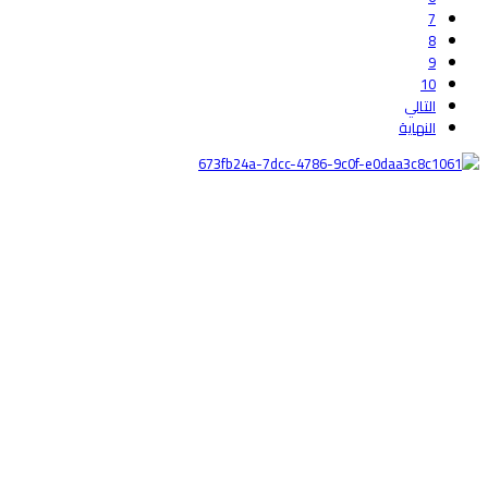
7
8
9
10
التالي
النهاية