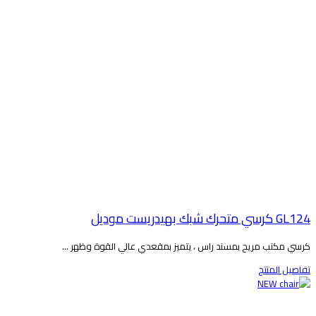
GL1 كرسي متحرك شبك بهيدريست موديل
رسي مكتب مريح بمسند راس ، يتميز بمقعدي عالي القوة وظهر ...
فاصيل المنتج