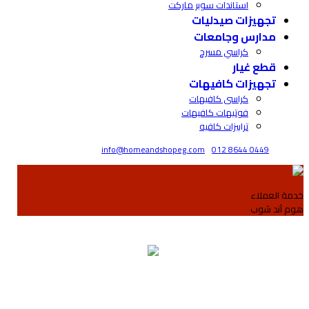
استاندات سوبر ماركت
تجهيزات صيدليات
مدارس وجامعات
كراسي مسرح
قطع غيار
تجهيزات كافيهات
كراسى كافيهات
فوتيهات كافيهات
ترابيزات كافيه
info@homeandshopeg.com
012 8644 0449
دمة العملاء
وم آند شوب
أهلاً وسهلاً نرحب دائماً بتساؤلاتكم و نريد أن نجيب عن كل استفساراتكم...