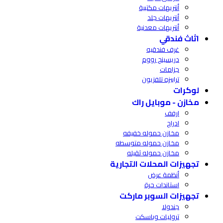
أنتريهات مكتبية
أنتريهات جلد
أنتريهات معدنية
اثاث فندقي
غرف فندقيه
دريسينج رووم
جزامات
ترابيزه تلفزيون
لوكرات
مخازن - موبايل راك
ارفف
ادراج
مخازن حموله خفيفه
مخازن حموله متوسطه
مخازن حموله ثقيله
تجهيزات المحلات التجارية
أنظمة عرض
استاندات حرة
تجهيزات السوبر ماركت
جندولا
تروليات وباسكت