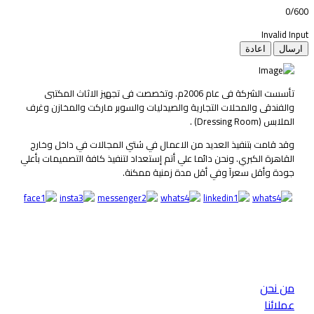
0/60
Invalid Inpu
ارسال
اعادة
تأسست الشركة فى عام 2006م. وتخصصت فى تجهيز الاثاث المكتبى
والفندقى والمحلات التجارية والصيدليات والسوبر ماركت والمخازن وغرف
الملابس (Dressing Room) .
وقد قامت بتنفيذ العديد من الاعمال في شتي المجالات في داخل وخارج
القاهرة الكبري. ونحن دائما علي أتم إستعداد لتنفيذ كافة التصميمات بأعلي
جودة وأقل سعرآ وفي أقل مدة زمنية ممكنة.
عن الشركة
من نحن
عملائنا