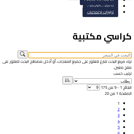
مدارس و جامعات
تجهزات كافيهات
ترابيزات اجتماعات
راسي مكتبية
رك مربع البحث فارغ للعثور على جميع المنتجات، أو أدخل مصطلح البحث للعثور على
نتج معين.
رتيب حسب
نتائج 1 - 9 من 175
لصفحة 1 من 20
1
2
3
4
5
6