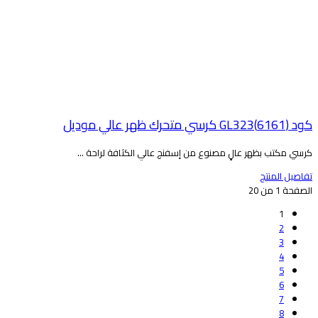
 (6161)GL323 كرسي متحرك ظهر عالي موديل
رسي مكتب بظهر عالٍ مصنوع من إسفنج عالي الكثافة لراحة ...
فاصيل المنتج
لصفحة 1 من 20
1
2
3
4
5
6
7
8