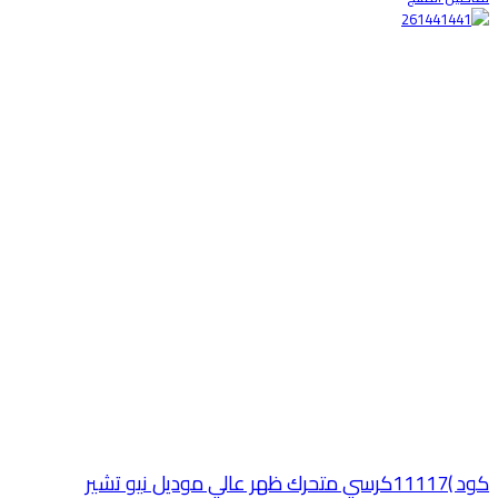
 )11117كرسي متحرك ظهر عالي موديل نيو تشير