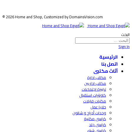
© 2026 Home and Shop, Customized by DomainsVision.com
لبحث
Sign I
الرئيسية
اتصل بنا
آثاث مكتبى
مكاتب ادارة
مكاتب اداريين
ترابيزة اجتماعات
كاونترات استقبال
مكتبات فايلات
خلايا عمل
وحدات أدراج و شانون
كراسى مكتبية
كراسى جلد
كراسى شبك