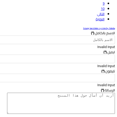
9
10
التالي
النهاية
FaLang translation system by Fabob
لاسم بالكامل:
(*)
Invalid Inpu
يميل:
(*)
Invalid Inpu
ليفون:
(*)
Invalid Inpu
لرسالة:
(*)