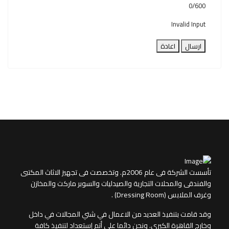
0/600
Invalid Input
ارسال
اعادة
تأسست الشركة فى عام 2006م. وتخصصت فى تجهيز الاثاث المكتبى
والفندقى والمحلات التجارية والصيدليات والسوبر ماركت والمخازن
وغرف الملابس (Dressing Room) .
وقد قامت بتنفيذ العديد من الاعمال في شتي المجالات في داخل
وخارج القاهرة الكبري. ونحن دائما علي أتم إستعداد لتنفيذ كافة