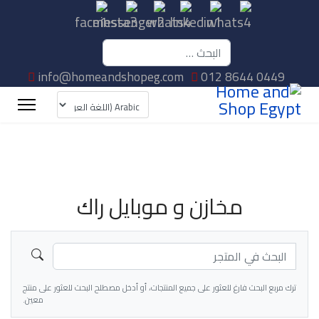
البحث
info@homeandshopeg.com
012 8644 0449
مخازن و موبايل راك
ترك مربع البحث فارغ للعثور على جميع المنتجات، أو أدخل مصطلح البحث للعثور على منتج
معين.