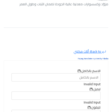
مزوّد بإكسسوارات معدنية عالية الجودة لضمان الثبات وطول العمر
Back to: أثاث مكتبي
FaLang translation system by Faboba
الاسم بالكامل:
(*)
Invalid Input
ايميل:
(*)
Invalid Input
تليفون:
(*)