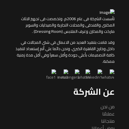
تأسست الشركة فى عام 2006م. وتخصصت فى تجهيز الاثاث
المكتبى والفندقى والمحلات التجارية والصيدليات والسوبر
ماركت والمخازن وغرف الملابس (Dressing Room) .
وقد قامت بتنفيذ العديد من الاعمال في شتي المجالات في
داخل وخارج القاهرة الكبري. ونحن دائما علي أتم إستعداد لتنفيذ
كافة التصميمات بأعلي جودة وأقل سعرآ وفي أقل مدة زمنية
ممكنة.
عن الشركة
من نحن
عملائنا
منتجاتنا
بعض أعمالنا