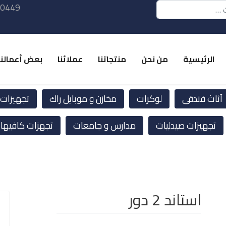
 0449
الرئيسية
من نحن
منتجاتنا
عملائنا
بعض أعمالنا
آثاث فندقى
لوكرات
مخازن و موبايل راك
تجهيزات ا
تجهيزات صيدليات
مدارس و جامعات
تجهزات كافيها
استاند 2 دور