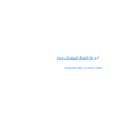
Back to: استندات حره
FaLang translation system by Faboba