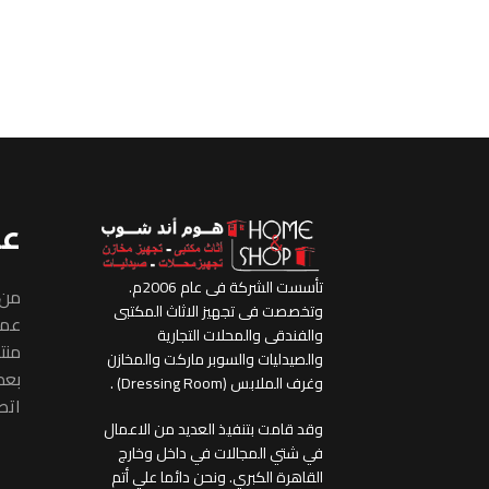
عن
تأسست الشركة فى عام 2006م.
من 
وتخصصت فى تجهيز الاثاث المكتبى
عملا
والفندقى والمحلات التجارية
منتج
والصيدليات والسوبر ماركت والمخازن
بعض
وغرف الملابس (Dressing Room) .
اتص
وقد قامت بتنفيذ العديد من الاعمال
في شتي المجالات في داخل وخارج
القاهرة الكبري. ونحن دائما علي أتم