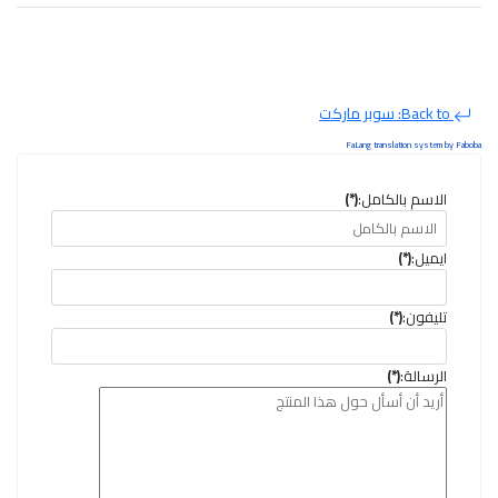
Back to: سوبر ماركت
FaLang translation system by Faboba
الاسم بالكامل:
(*)
ايميل:
(*)
تليفون:
(*)
الرسالة:
(*)