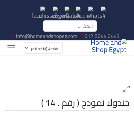
البحث
info@homeandshopeg.com
012 8644 0449
جندولا نموذج ( رقم . 14 )